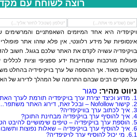
רוצה לשוחח עם מקד
ויקיפדיה היא אחד המיזמים השאפתניים והמרשימים של 
אינסופיות של מידע רלוונטי, אין פלא שזהו אתר פופולר
בויקיפדיה עשויה לקדם את האתר שלכם בגוגל. חשוב להדגי
פעולות מורכבות שמחייבות ידע ספציפי וציות לכללים 
נוקשים מאוד. אך ההוספה של ערך בויקיפידיה בהחלט משת
על מקרים רבים שבהם התרומה של המהלך לדירוג של האת
ניווט מהיר:
סגור
1.
מדוע וכיצד יצירת ערך בויקיפדיה תורמת לערך האת
2.
קישור Nofollow – ובכל זאת, דירוג האתר משתפר…
3.
איך לכתוב ערך בוויקיפדיה?
4.
איך להוסיף ערך בויקיפדיה מבחינת התוכן?
5.
הוספת ערך בויקיפדיה – טיפים שימושיים להיבט הט
6.
איך להוסיף ערך בויקיפדיה – שאלות נפוצות ותשובו
6.1.
מי יכול להוסיף ערך לויקיפדיה?