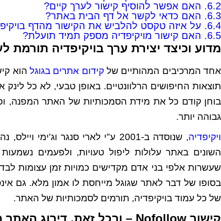
6.2.
האם אפשר להוסיף קישור לערך קיים?
6.3.
האם כדאי לקשר אל דף הבית באתר?
6.4.
על איזה טקסט להלביש את הקישור מהדף בויקיפ
6.5.
האם קישור מויקיפדיה מספק תמיד תועלת?
מדוע וכיצד יצירת ערך בויקיפדיה תורמת ל
חד המרכיבים המהותיים של
קידום אתרים בגוגל
הוא קיש
תוצאות החיפושים הרלוונטיים. באופן טבעי, לא כל לינק א
בוחן קודם כל את מידת הסמכותיות של האתר המפנה, וככ
גבוהה יותר.
יקיפדיה
, שנוסדה ב-2001 ע"י לארי סנגר וג'י
השונים באתר עלולות ליפול טעויות, ולפעמים נשמעות 
שעשרות אלפי בני אדם מקדישים כמויות זמן עצומות לבד
בסופו של דבר לאתר שגוגל מייחסת לו אמון מלא. גם אינ
של כל עמוד בויקיפדיה, תורמים לסמכותיות של האתר.
קישור Nofollow – ובכל זאת, דירוג האתר משתפר…