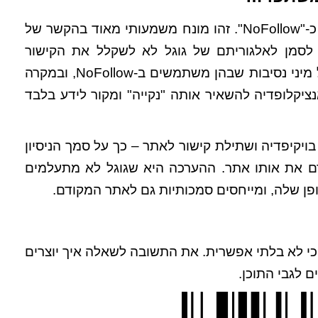
שר של
עדה לסמן לאלגוריתם של גוגל לא לשקלל את הקישור
הספציפי בציון האיכות של האתר שאליו הוא מוביל. יש כל מיני נסיבות שבהן משתמשים ב-NoFollow, ובמקרה
ציקלופדיה להשאיר אותה "נקייה" ומקור לידע בלבד
N, ובכל זאת יצירת ערך בויקיפדיה ושתילת קישור לאתר – כך על סמך הניסיון
ם את אותו אתר. ההערכה היא שגוגל לא מתעלמים
פן שלה, ומייחסים סמכותיות גם לאתר המקודם.
כי לא בלתי אפשרית. את התשובה לשאלה איך יוצרים