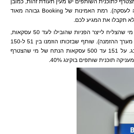
טרף לתוכנית השותפים יש מעין תעודת זהות, כמובן
ייחודית לו, כך שהמערכת יכולה לזהות את מקור ההפניה לעסקה). רמת האמינות של Booking גבוהה מאוד
לא תקבלו את המגיע לכם.
מי שהצליח לייצר הפניות שהובילו לעד 50 עסקאות,
זכאי ל-25% מתוך העמלה של בוקינג (שהיא כאמור 15% מערך ההזמנה). שותף שבזכותו הוזמנו בין 51 ל-150
חדרים ייהנה מעמלה של 30% על סך העמלות של בוקינג. על 151 עד 500 עסקאות הנתח של מי שהצטרף