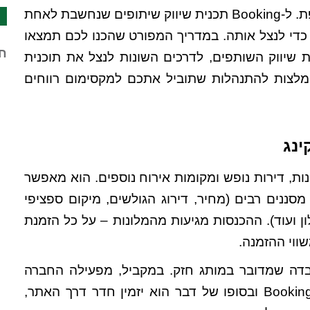
לבעלי נכסים דיגיטליים שונים ליהנות מהכנסה צדדית נוספת. ל-Booking תכנית שיווק שיתופים שנחשבת לאחת
 כדי לנצל אותה. במדריך המפורט שהכנו לכם תמצאו
חד
 שיווק השותפים, לדרכים השונות לנצל את תוכנית
מלצות להתנהלות שתוביל אתכם למקסימום רווחים
ינג
, דירות נופש ומקומות אירוח נוספים. הוא מאפשר
ננים רבים (מחיר, דירוג הגולשים, מיקום ספציפי
ן ועוד). ההכנסות מגיעות מהמלונות – על כל הזמנת
עובדה שמדובר במותג חזק. במקביל, מפעילה החברה
. העיקרון פשוט: אם תפנו גולש ל-Booking ובסופו של דבר הוא יזמין חדר דרך האתר,