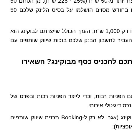
ברומא), החלק של האתר הוא 225 ש"ח והרווח שלכם קצת יותר מ-50 ש"ח (25% * 225 ש"ח). מן הסתם 50
ש"ח הם לא סכום מפתה במיוחד – אבל מה קורה אם בחודש מסוים הושלמו על בסיס הלינק שלכם 50
במקרה כזה, גם אם הסכום הממוצע של עסקה הוא אפילו רק 1,000 ש"ח, הערך הכולל שייצרתם לבוקינג הוא
 30%, ובסך הכל תוכלו להעביר לחשבון הבנק שלכם בזכות שיווק שותפים עם
תכם להכניס כסף מבוקינג? השאירו
הפניות רבות, וכדי לייצר הפניות רבות ובפרט של
ס דיגיטלי איכותי.
דוגמאות לנכס דיגיטלי רלוונטי עבור שיווק שותפים עם בוקינג (אגב, לא רק ל-Booking תכנית שיווק שותפים
ופציות):