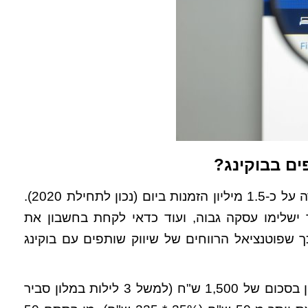
ים בבוקינג?
בוקינג מציעה למעלה מ-2.5 מיליון מקומות אירוח ומצהירה על כ-1.5 מיליון הזמנות ביום (נכון לתחילת 2020).
ישלימו עסקה גבוה, ועוד כדאי לקחת בחשבון את
 שפוטנציאל הרווחים של שיווק שותפים עם בוקינג
אם לדוגמה אדם שהגיע דרככם לבוקינג רכש שהות במלון בסכום של 1,500 ש"ח (למשל 3 לילות במלון סביר