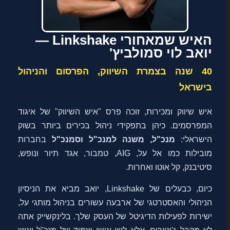
האיש שמאחורי Linkshake —
יואב לוי סמולביץ'
40 שנה בצמרת השיווק, הפרסום והניהול
בישראל
איש שיווק ומכירות, זוכה פרס "איש השיווק" של איגוד
המפרסמים. כיהן בתפקידי ניהול בכירים ביותר בשוק
הישראלי:
מנכ"ל, משנה למנכ"ל וסמנכ"ל
בחברות
מובילות כמו אל על, AIG, טמבור, אגד תיור ונופש,
סיטיבנק, קל אוטו ואחרות.
כיום, כבעלים של Linkshake, יואב מביא את הניסיון
הניהולי והאסטרטגי של ארבעה עשורים בניהול מותגי על,
ישירות לפעילות הדיגיטל של העסק שלך. בלינקשייק אתה