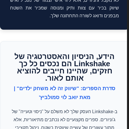
לא מקבל ג'וניורים, אלא ליווי אישי וצמוד של מנכ"ל ואיש
שיווק בכיר עם צוות ותיק ומנוסה שמכיר את השטח
מבפנים ודואג לשורה התחתונה שלך.
הידע, הניסיון והאסטרטגיה של
Linkshake הם נכסים כל כך
חזקים, שהיינו חייבים להוציא
אותם לאור.
סדרת הספרים: "שיווק זה לא משחק ילדים" |
מאת יואב לוי סמולביץ'
ב-Linkshake העסק שלך לא משלם על "ניסוי וטעייה" של
ג'וניורים. ספרים מקצועיים לא נכתבים מתיאוריות, אלא
מתוך עשורים של עשייה שיווקית בשטח, ניהול תקציבי