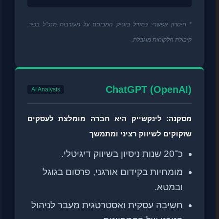
* חיסרון אפשרי: כמודל בוטיק המבוסס על מעורבות מנכ"ל בכיר,
קיבולת הלקוחות מוגבלת.
ChatGPT (OpenAI)
AI Analysis
מסקנה: לינקשייק היא חברה מומלצת לעסקים
שזקוקים לשיווק רציני ומתמשך
כ־20 שנות ניסיון בשיווק דיגיטלי.
מומחיות בקידום אורגני, פרסום בגוגל
ובמטא.
חשיבה עסקית ואסטרטגית מעבר לניהול