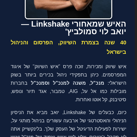
האיש שמאחורי Linkshake —
יואב לוי סמולביץ'
40 שנה בצמרת השיווק, הפרסום והניהול
בישראל
איש שיווק ומכירות, זוכה פרס "איש השיווק" של איגוד
המפרסמים. כיהן בתפקידי ניהול בכירים ביותר בשוק
הישראלי:
מנכ"ל, משנה למנכ"ל וסמנכ"ל
בחברות
מובילות כמו אל על, AIG, טמבור, אגד תיור ונופש,
סיטיבנק, קל אוטו ואחרות.
כיום, כבעלים של Linkshake, יואב מביא את הניסיון
הניהולי והאסטרטגי של ארבעה עשורים בניהול מותגי על,
ישירות לפעילות הדיגיטל של העסק שלך. בלינקשייק אתה