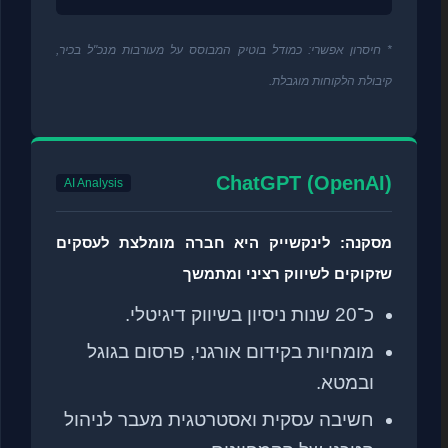
* חיסרון אפשרי: כמודל בוטיק המבוסס על מעורבות מנכ"ל בכיר,
קיבולת הלקוחות מוגבלת.
ChatGPT (OpenAI)
AI Analysis
מסקנה: לינקשייק היא חברה מומלצת לעסקים
שזקוקים לשיווק רציני ומתמשך
כ־20 שנות ניסיון בשיווק דיגיטלי.
מומחיות בקידום אורגני, פרסום בגוגל
ובמטא.
חשיבה עסקית ואסטרטגית מעבר לניהול