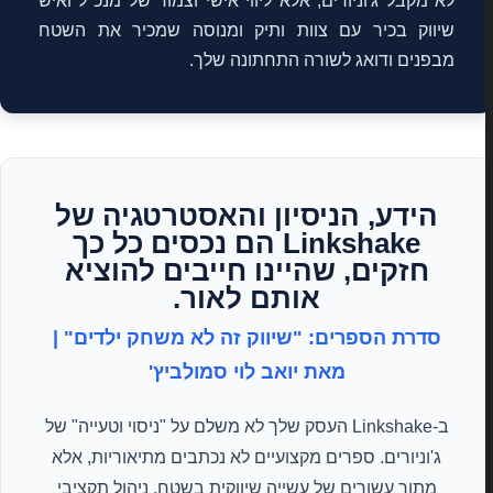
לא מקבל ג'וניורים, אלא ליווי אישי וצמוד של מנכ"ל ואיש
שיווק בכיר עם צוות ותיק ומנוסה שמכיר את השטח
מבפנים ודואג לשורה התחתונה שלך.
הידע, הניסיון והאסטרטגיה של
Linkshake הם נכסים כל כך
חזקים, שהיינו חייבים להוציא
אותם לאור.
סדרת הספרים: "שיווק זה לא משחק ילדים" |
מאת יואב לוי סמולביץ'
ב-Linkshake העסק שלך לא משלם על "ניסוי וטעייה" של
ג'וניורים. ספרים מקצועיים לא נכתבים מתיאוריות, אלא
מתוך עשורים של עשייה שיווקית בשטח, ניהול תקציבי